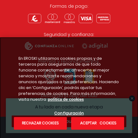
Formas de pago:
Seguridad y confianza:
En EROSKI utilizamos cookies propias y de
Premios y reconocimientos:
terceros para asegurarnos de que todo
funcione correctamente, ofrecerte el mejor
servicio y mostrarte recomendaciones y
anuncios ajustados a tus preferencias. Haciendo
clic en ‘Configuración’, podrás ajustar tus
preferencias de cookies. Para más información,
Descarga la app del club
visita nuestra
política de cookies
A tu lado en cada nueva etapa
Configuración
¿Te apuntas?
RECHAZAR COOKIES
ACEPTAR COOKIES
Condiciones legales