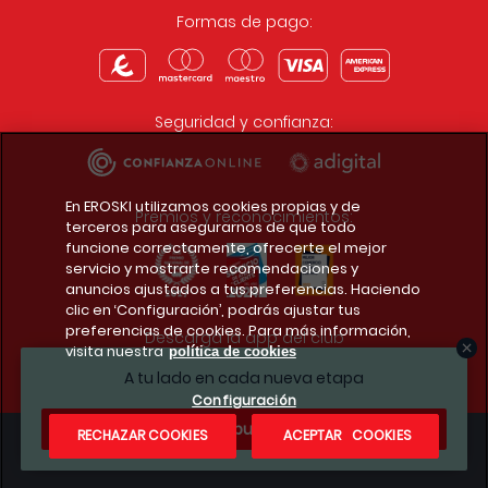
Formas de pago:
Seguridad y confianza:
En EROSKI utilizamos cookies propias y de
Premios y reconocimientos:
terceros para asegurarnos de que todo
funcione correctamente, ofrecerte el mejor
servicio y mostrarte recomendaciones y
anuncios ajustados a tus preferencias. Haciendo
clic en ‘Configuración’, podrás ajustar tus
preferencias de cookies. Para más información,
Descarga la app del club
visita nuestra
política de cookies
A tu lado en cada nueva etapa
Configuración
¿Te apuntas?
RECHAZAR COOKIES
ACEPTAR COOKIES
Condiciones legales