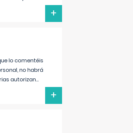
+
 que lo comentéis
ersonal, no habrá
ias autorizan
...
+