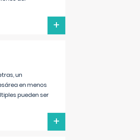
+
tras, un
 cesárea en menos
ltiples pueden ser
+