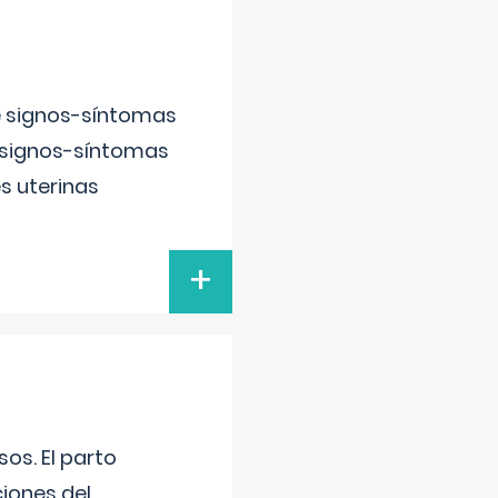
e signos-síntomas
 signos-síntomas
s uterinas
+
os. El parto
iones del