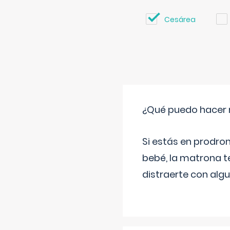
Cesárea
¿Qué puedo hacer 
Si estás en prodro
bebé, la matrona t
distraerte con alg