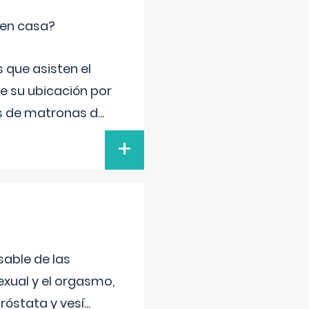
 en casa?
 que asisten el
de su ubicación por
s de matronas d
...
+
sable de las
exual y el orgasmo,
róstata y vesí
...