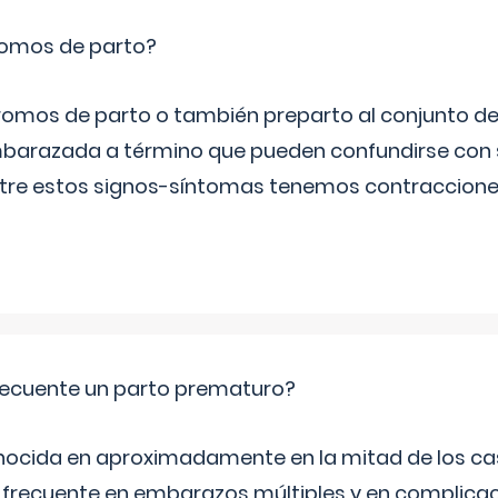
romos de parto?
omos de parto o también preparto al conjunto d
mbarazada a término que pueden confundirse con
Entre estos signos-síntomas tenemos contraccione
ecuente un parto prematuro?
ocida en aproximadamente en la mitad de los cas
frecuente en embarazos múltiples y en complicac