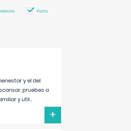
olestia
Parto
enestar y el del
escansar, pruebes a
iliar y util
...
+