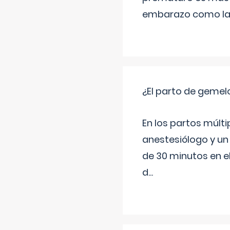
embarazo como las 
¿El parto de gemel
En los partos múlt
anestesiólogo y un
de 30 minutos en e
d
...