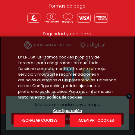
Formas de pago:
Seguridad y confianza:
En EROSKI utilizamos cookies propias y de
Premios y reconocimientos:
terceros para asegurarnos de que todo
funcione correctamente, ofrecerte el mejor
servicio y mostrarte recomendaciones y
anuncios ajustados a tus preferencias. Haciendo
clic en ‘Configuración’, podrás ajustar tus
preferencias de cookies. Para más información,
Descarga la app del club
visita nuestra
política de cookies
A tu lado en cada nueva etapa
Configuración
¿Te apuntas?
RECHAZAR COOKIES
ACEPTAR COOKIES
Condiciones legales