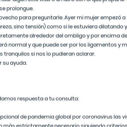
 se prolongue.
ovecho para preguntarle. Ayer mi mujer empezó a 
reza, sino tensión) como si le estuviera dilatando y
cretamente alrededor del ombligo y por encima d
á normal y que puede ser por los ligamentos y m
ranquilos si nos lo pudieran aclarar.
 su ayuda.
 damos respuesta a tu consulta:
epcional de pandemia global por coronavirus las vi
lo más estrictamente necesario siguiendo criterio