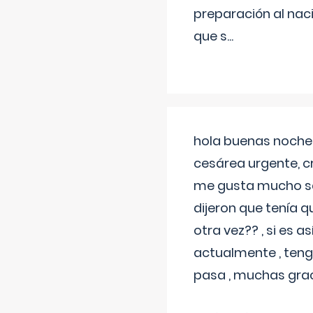
preparación al naci
que s
...
hola buenas noches
cesárea urgente, c
me gusta mucho sal
dijeron que tenía
otra vez?? , si es 
actualmente , teng
pasa , muchas gra