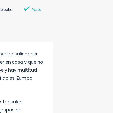
olestia
Parto
uedo salir hacer
cer en casa y que no
be y hay multitud
fiables. Zumba
stra salud,
 grupos de