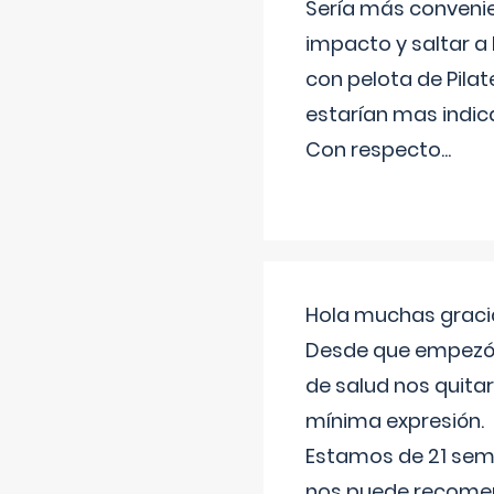
Sería más conveni
impacto y saltar a 
con pelota de Pilat
estarían mas indic
Con respecto
...
Hola muchas gracia
Desde que empezó l
de salud nos quitar
mínima expresión.
Estamos de 21 sema
nos puede recomend