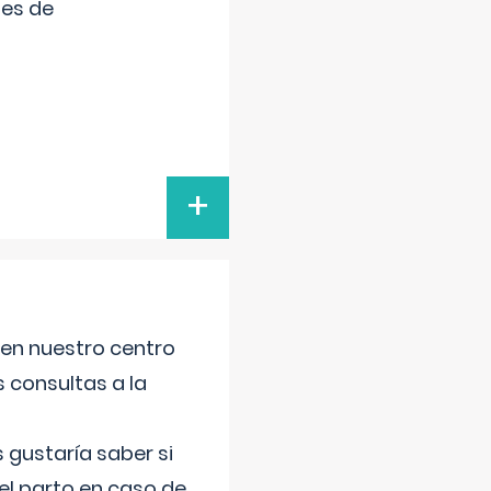
tes de
+
 en nuestro centro
s consultas a la
gustaría saber si
el parto en caso de