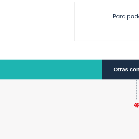
Para pode
Otras con