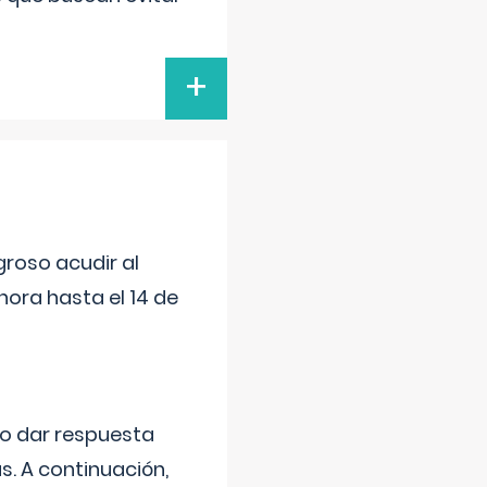
+
roso acudir al
ora hasta el 14 de
do dar respuesta
s. A continuación,