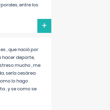
porales, entre los
+
s , que nació por
 hacer deporte,
estreso mucho , me
a, sería cesárea
 como lo hago
a , y se como se