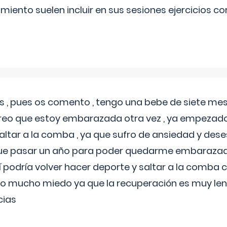
miento suelen incluir en sus sesiones ejercicios cor
 , pues os comento , tengo una bebe de siete mese
reo que estoy embarazada otra vez , ya empezado
tar a la comba , ya que sufro de ansiedad y des
 que pasar un año para poder quedarme embarazad
así podría volver hacer deporte y saltar a la comba
o mucho miedo ya que la recuperación es muy lent
cias