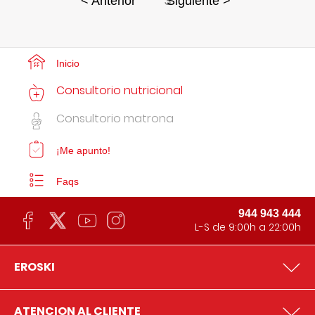
3
< Anterior
Siguiente >
Inicio
Consultorio nutricional
Consultorio matrona
¡Me apunto!
Faqs
944 943 444
L-S de 9:00h a 22:00h
EROSKI
ATENCION AL CLIENTE