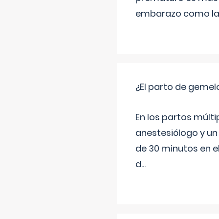
embarazo como las 
¿El parto de gemel
En los partos múlt
anestesiólogo y un
de 30 minutos en e
d
...