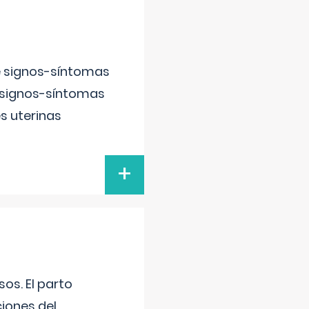
e signos-síntomas
 signos-síntomas
s uterinas
+
os. El parto
iones del