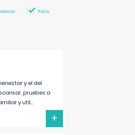
olestia
Parto
enestar y el del
escansar, pruebes a
iliar y util
...
+