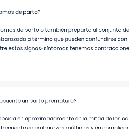
romos de parto?
omos de parto o también preparto al conjunto d
mbarazada a término que pueden confundirse con
Entre estos signos-síntomas tenemos contraccione
ecuente un parto prematuro?
ocida en aproximadamente en la mitad de los cas
frecuente en embarazos múltiples y en complicac