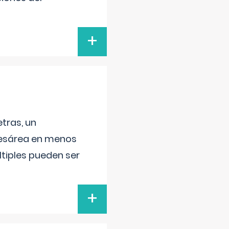
+
tras, un
 cesárea en menos
ltiples pueden ser
+