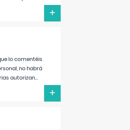
+
 que lo comentéis
ersonal, no habrá
ias autorizan
...
+