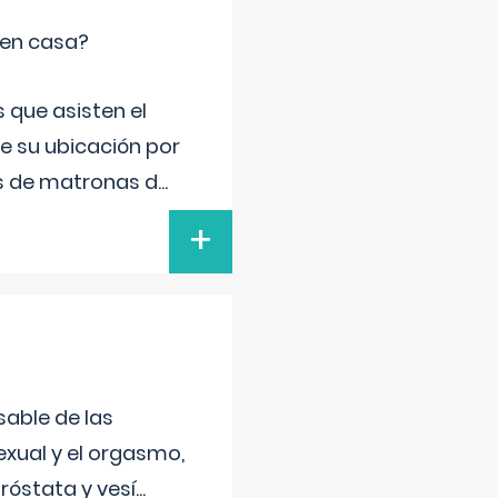
 en casa?
 que asisten el
de su ubicación por
s de matronas d
...
+
sable de las
exual y el orgasmo,
róstata y vesí
...