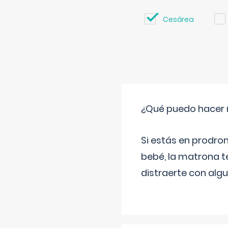
Cesárea
¿Qué puedo hacer 
Si estás en prodro
bebé, la matrona t
distraerte con alg