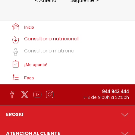
3
< Anterior
Siguiente >
Inicio
Consultorio nutricional
Consultorio matrona
¡Me apunto!
Faqs
944 943 444
L-S de 9:00h a 22:00h
EROSKI
ATENCION AL CLIENTE