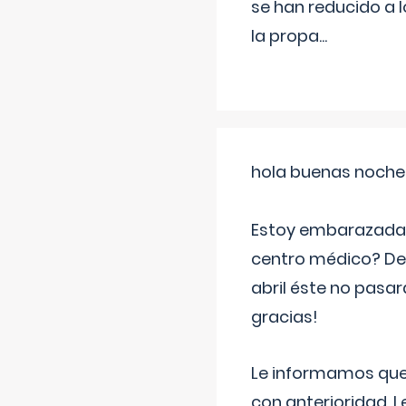
se han reducido a 
la propa
...
hola buenas noche
Estoy embarazada d
centro médico? Deb
abril éste no pasa
gracias!
Le informamos que,
con anterioridad. 