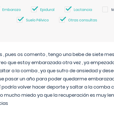
Embarazo
Epidural
Lactancia
M
Suelo Pélvico
Otras consultas
 , pues os comento , tengo una bebe de siete mese
reo que estoy embarazada otra vez , ya empezado
tar a la comba , ya que sufro de ansiedad y des
 que pasar un año para poder quedarme embarazad
así podría volver hacer deporte y saltar a la comba
o mucho miedo ya que la recuperación es muy lent
cias