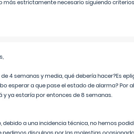
lo más estrictamente necesario siguiendo criterio
s,
e 4 semanas y media, qué debería hacer?Es eplig
o esperar a que pase el estado de alarma? Por ah
rá y ya estaría por entonces de 8 semanas.
 debido a una incidencia técnica, no hemos podi
Le pedimos disculpas por las molestias ocasionada