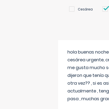
Cesárea
hola buenas noches
cesárea urgente, c
me gusta mucho sal
dijeron que tenía
otra vez?? , si es 
actualmente , teng
pasa , muchas gra