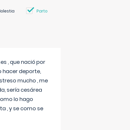
olestia
Parto
s , que nació por
 hacer deporte,
estreso mucho , me
a, sería cesárea
 como lo hago
a , y se como se