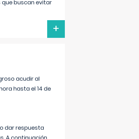
s que buscan evitar
+
roso acudir al
ora hasta el 14 de
do dar respuesta
s. A continuación,