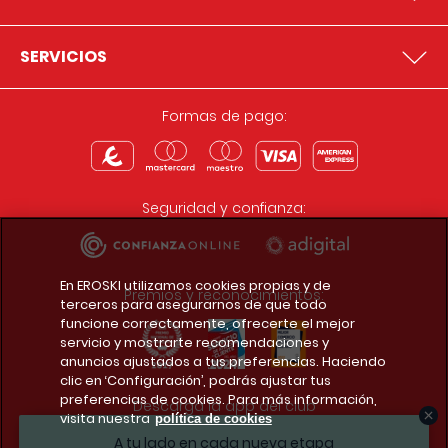
SERVICIOS
Formas de pago:
Seguridad y confianza:
En EROSKI utilizamos cookies propias y de
Premios y reconocimientos:
terceros para asegurarnos de que todo
funcione correctamente, ofrecerte el mejor
servicio y mostrarte recomendaciones y
anuncios ajustados a tus preferencias. Haciendo
clic en ‘Configuración’, podrás ajustar tus
preferencias de cookies. Para más información,
Descarga la app del club
visita nuestra
política de cookies
A tu lado en cada nueva etapa