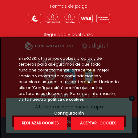
Formas de pago:
Seguridad y confianza:
En EROSKI utilizamos cookies propias y de
Premios y reconocimientos:
terceros para asegurarnos de que todo
funcione correctamente, ofrecerte el mejor
servicio y mostrarte recomendaciones y
anuncios ajustados a tus preferencias. Haciendo
clic en ‘Configuración’, podrás ajustar tus
preferencias de cookies. Para más información,
Descarga la app del club
visita nuestra
política de cookies
A tu lado en cada nueva etapa
Configuración
¿Te apuntas?
RECHAZAR COOKIES
ACEPTAR COOKIES
Condiciones legales