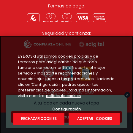
Formas de pago:
Seguridad y confianza:
En EROSKI utilizamos cookies propias y de
Premios y reconocimientos:
terceros para asegurarnos de que todo
funcione correctamente, ofrecerte el mejor
servicio y mostrarte recomendaciones y
anuncios ajustados a tus preferencias. Haciendo
clic en ‘Configuración’, podrás ajustar tus
preferencias de cookies. Para más información,
Descarga la app del club
visita nuestra
política de cookies
A tu lado en cada nueva etapa
Configuración
¿Te apuntas?
RECHAZAR COOKIES
ACEPTAR COOKIES
Condiciones legales