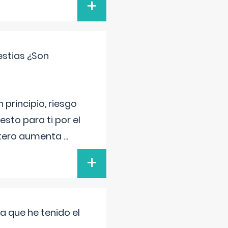
+
estias ¿Son
principio, riesgo
sto para ti por el
 útero aumenta
...
+
a que he tenido el