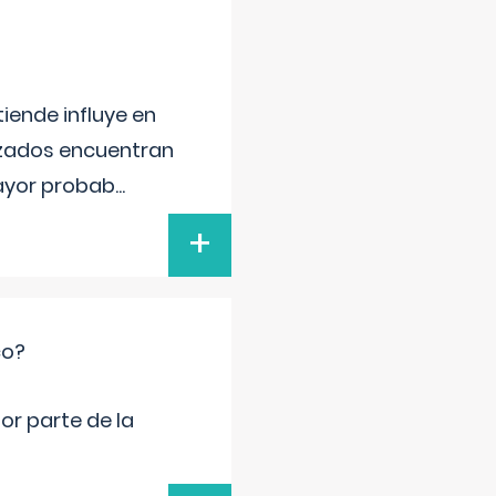
iende influye en
lizados encuentran
mayor probab
...
+
co?
por parte de la