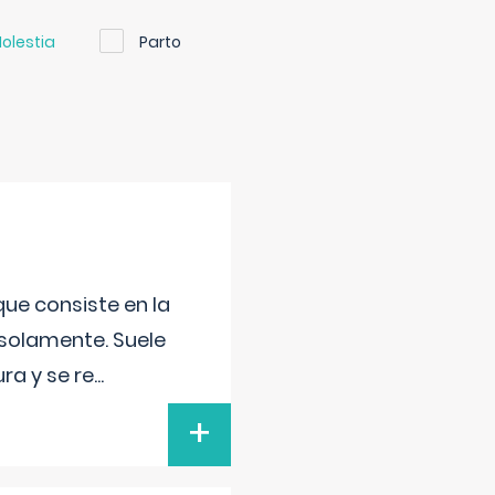
olestia
Parto
que consiste en la
 solamente. Suele
ra y se re
...
+