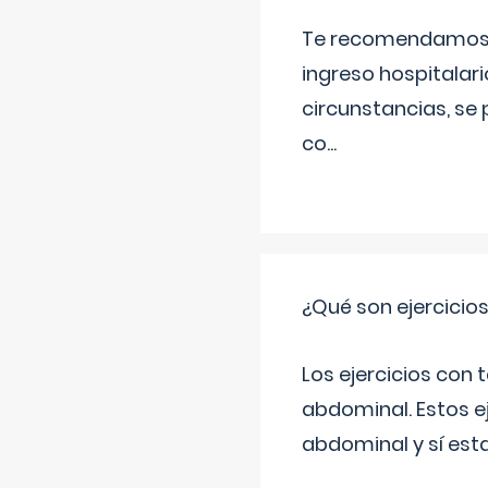
Te recomendamos ac
ingreso hospitalari
circunstancias, se 
co
...
¿Qué son ejercicio
Los ejercicios con
abdominal. Estos ej
abdominal y sí est