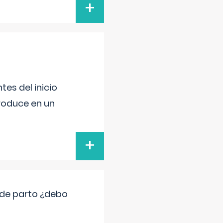
+
es del inicio
produce en un
+
 de parto ¿debo