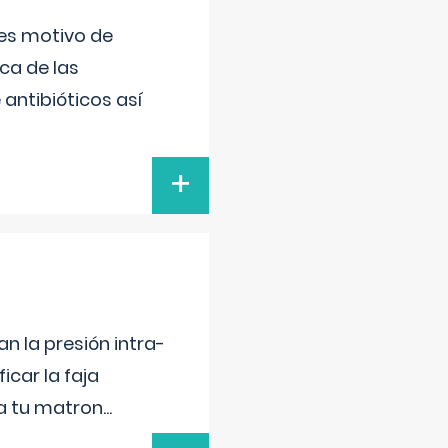
 es motivo de
ica de las
antibióticos así
+
n la presión intra-
icar la faja
 a tu matron
...