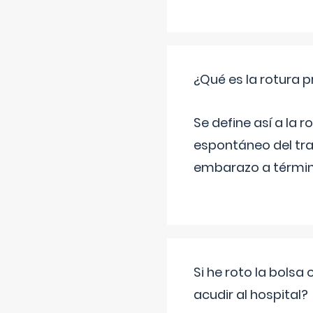
¿Qué es la rotura
Se define así a la
espontáneo del tra
embarazo a término
Si he roto la bols
acudir al hospital?