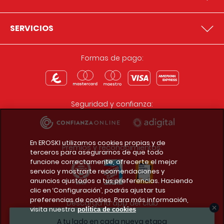
SERVICIOS
Formas de pago:
Seguridad y confianza:
En EROSKI utilizamos cookies propias y de
Premios y reconocimientos:
terceros para asegurarnos de que todo
funcione correctamente, ofrecerte el mejor
servicio y mostrarte recomendaciones y
anuncios ajustados a tus preferencias. Haciendo
clic en ‘Configuración’, podrás ajustar tus
preferencias de cookies. Para más información,
Descarga la app del club
visita nuestra
política de cookies
A tu lado en cada nueva etapa