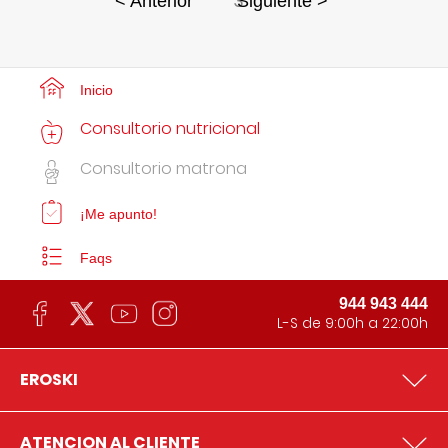
3
< Anterior
Siguiente >
Inicio
Consultorio nutricional
Consultorio matrona
¡Me apunto!
Faqs
944 943 444
L-S de 9:00h a 22:00h
EROSKI
ATENCION AL CLIENTE