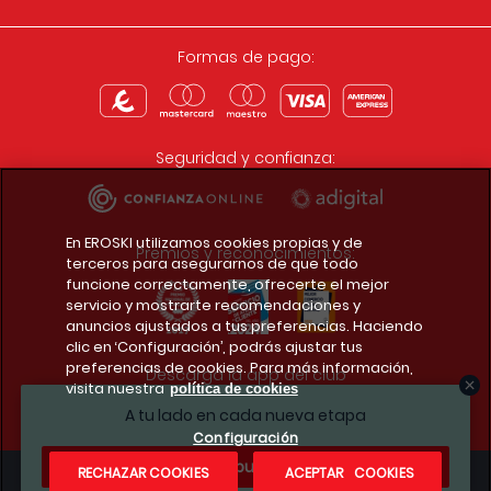
Formas de pago:
Seguridad y confianza:
En EROSKI utilizamos cookies propias y de
Premios y reconocimientos:
terceros para asegurarnos de que todo
funcione correctamente, ofrecerte el mejor
servicio y mostrarte recomendaciones y
anuncios ajustados a tus preferencias. Haciendo
clic en ‘Configuración’, podrás ajustar tus
preferencias de cookies. Para más información,
Descarga la app del club
visita nuestra
política de cookies
A tu lado en cada nueva etapa
Configuración
¿Te apuntas?
RECHAZAR COOKIES
ACEPTAR COOKIES
Condiciones legales