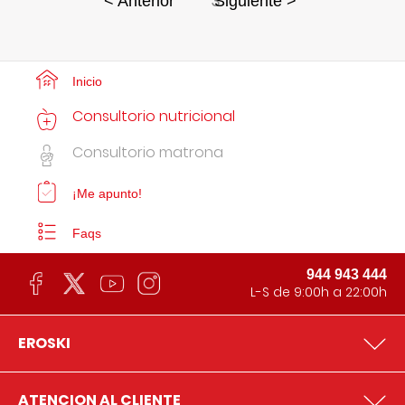
3
< Anterior
Siguiente >
Inicio
Consultorio nutricional
Consultorio matrona
¡Me apunto!
Faqs
944 943 444
L-S de 9:00h a 22:00h
EROSKI
ATENCION AL CLIENTE