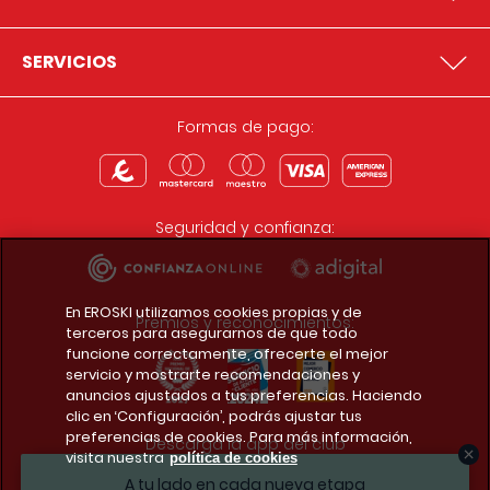
SERVICIOS
Formas de pago:
Seguridad y confianza:
En EROSKI utilizamos cookies propias y de
Premios y reconocimientos:
terceros para asegurarnos de que todo
funcione correctamente, ofrecerte el mejor
servicio y mostrarte recomendaciones y
anuncios ajustados a tus preferencias. Haciendo
clic en ‘Configuración’, podrás ajustar tus
preferencias de cookies. Para más información,
Descarga la app del club
visita nuestra
política de cookies
A tu lado en cada nueva etapa