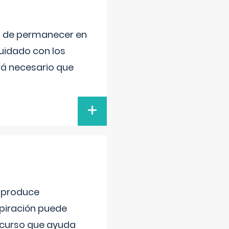
ad de permanecer en
uidado con los
rá necesario que
+
e produce
spiración puede
recurso que ayuda