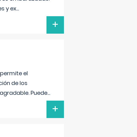
s y ex
...
+
 permite el
ción de los
n agradable. Puede
...
+