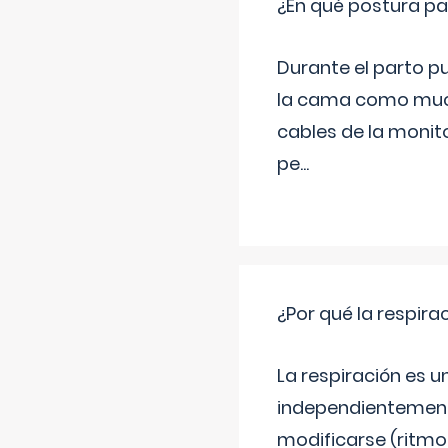
¿En qué postura pa
Durante el parto p
la cama como much
cables de la monit
pe
...
¿Por qué la respira
La respiración es 
independientemente
modificarse (ritmo