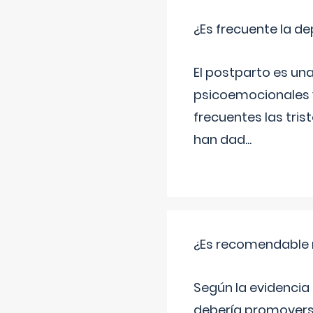
¿Es frecuente la d
El postparto es una
psicoemocionales y
frecuentes las tri
han dad
...
¿Es recomendable r
Según la evidencia 
debería promovers