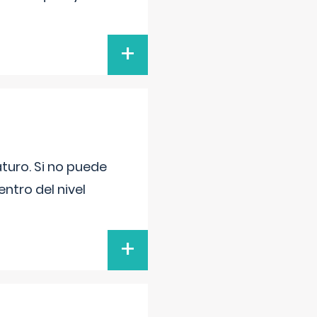
+
turo. Si no puede
ntro del nivel
+