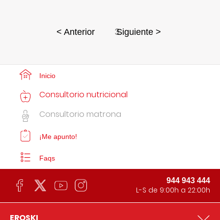
3
< Anterior
Siguiente >
Inicio
Consultorio nutricional
Consultorio matrona
¡Me apunto!
Faqs
944 943 444
L-S de 9:00h a 22:00h
EROSKI