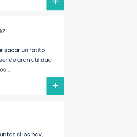
+
é?
r sacar un ratito
er de gran utilidad
res
...
+
untos si los hay,