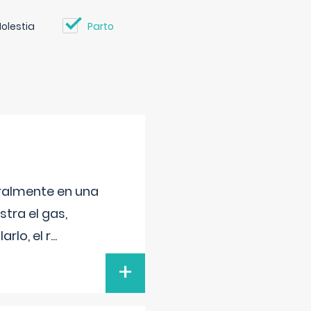
olestia
Parto
neralmente en una
tra el gas,
rlo, el r
...
+