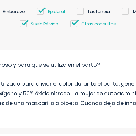
Embarazo
Epidural
Lactancia
M
Suelo Pélvico
Otras consultas
roso y para qué se utiliza en el parto?
 utilizado para aliviar el dolor durante el parto, ge
ígeno y 50% óxido nitroso. La mujer se autoadminis
s de una mascarilla o pipeta. Cuando deja de inhala