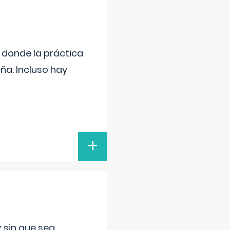
s donde la práctica
ña. Incluso hay
+
 sin que sea