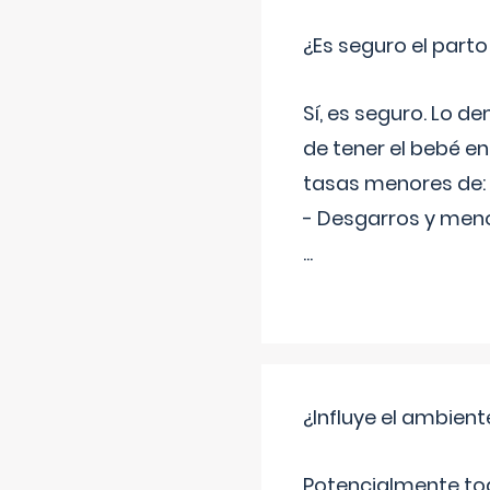
¿Es seguro el part
Sí, es seguro. Lo d
de tener el bebé e
tasas menores de:
- Desgarros y meno
...
¿Influye el ambiente
Potencialmente tod