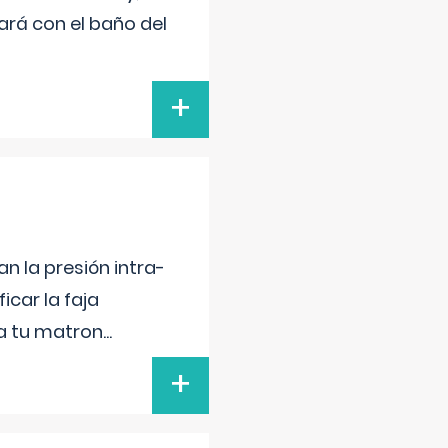
ará con el baño del
+
n la presión intra-
icar la faja
 a tu matron
...
+