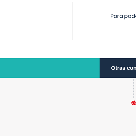
Para pode
Otras con