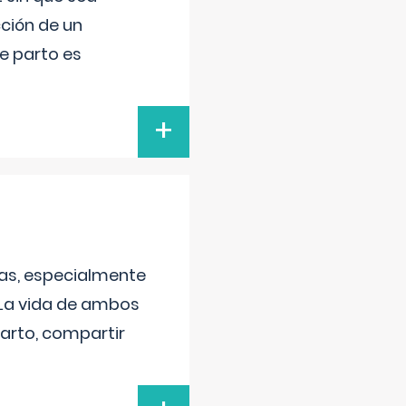
ción de un
de parto es
+
as, especialmente
 La vida de ambos
arto, compartir