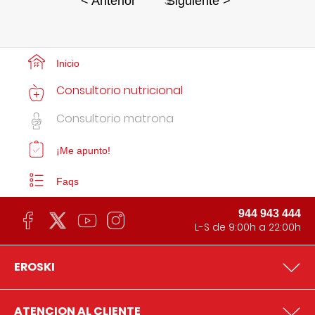
3
< Anterior
Siguiente >
Inicio
Consultorio nutricional
Consultorio matrona
¡Me apunto!
Faqs
944 943 444
L-S de 9:00h a 22:00h
EROSKI
ATENCION AL CLIENTE