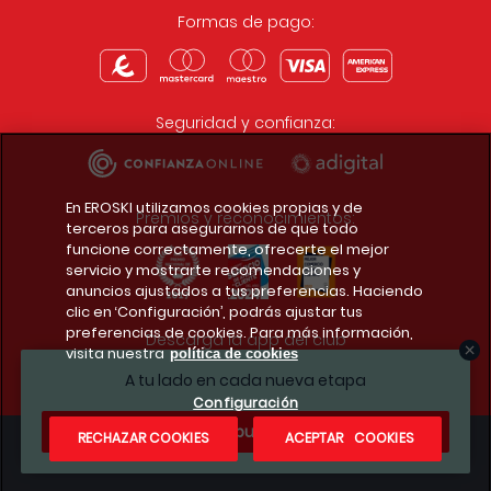
Formas de pago:
Seguridad y confianza:
En EROSKI utilizamos cookies propias y de
Premios y reconocimientos:
terceros para asegurarnos de que todo
funcione correctamente, ofrecerte el mejor
servicio y mostrarte recomendaciones y
anuncios ajustados a tus preferencias. Haciendo
clic en ‘Configuración’, podrás ajustar tus
preferencias de cookies. Para más información,
Descarga la app del club
visita nuestra
política de cookies
A tu lado en cada nueva etapa
Configuración
¿Te apuntas?
RECHAZAR COOKIES
ACEPTAR COOKIES
Condiciones legales