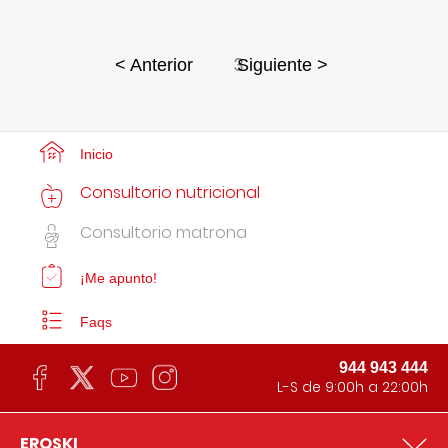
3
< Anterior
Siguiente >
Inicio
Consultorio nutricional
Consultorio matrona
¡Me apunto!
Faqs
944 943 444
L-S de 9:00h a 22:00h
EROSKI