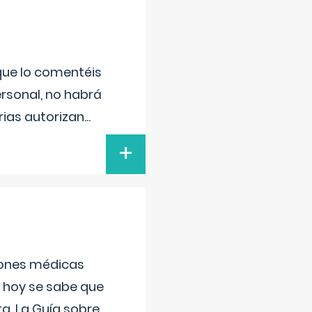
 que lo comentéis
ersonal, no habrá
ias autorizan
...
+
ciones médicas
, hoy se sabe que
a. La Guía sobre