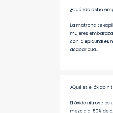
¿Cuándo debo empu
La matrona te expl
mujeres embarazada
con la epidural es 
acabar cua
...
¿Qué es el óxido nit
El óxido nitroso es
mezcla al 50% de ox