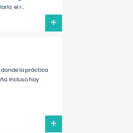
rlo, el r
...
+
s donde la práctica
ña. Incluso hay
+