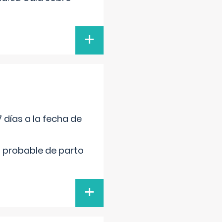
+
 días a la fecha de
cha probable de parto
+