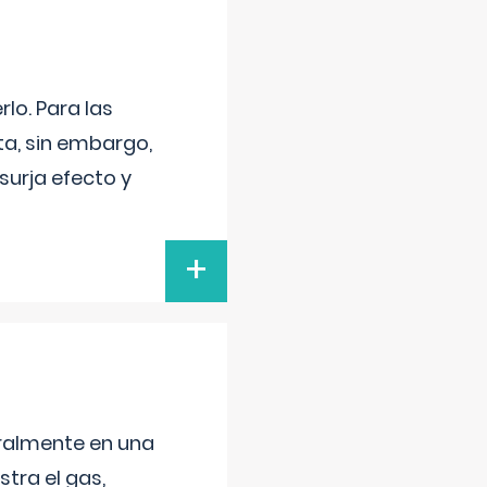
lo. Para las
a, sin embargo,
surja efecto y
+
neralmente en una
tra el gas,