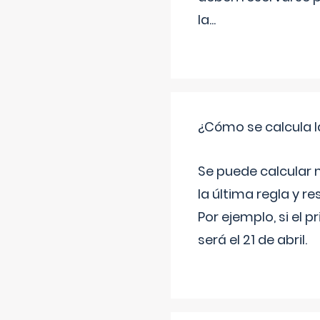
la
...
¿Cómo se calcula l
Se puede calcular 
la última regla y re
Por ejemplo, si el p
será el 21 de abril.