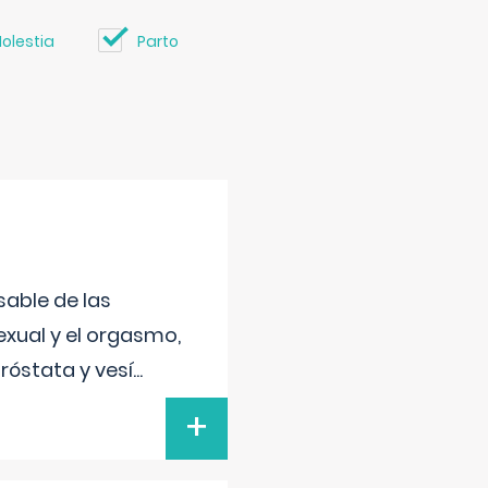
olestia
Parto
sable de las
exual y el orgasmo,
róstata y vesí
...
+