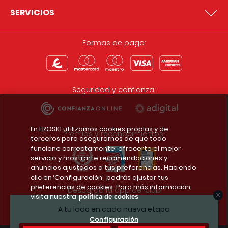
SERVICIOS
Formas de pago:
Seguridad y confianza:
En EROSKI utilizamos cookies propias y de
Premios y reconocimientos:
terceros para asegurarnos de que todo
funcione correctamente, ofrecerte el mejor
servicio y mostrarte recomendaciones y
anuncios ajustados a tus preferencias. Haciendo
clic en ‘Configuración’, podrás ajustar tus
preferencias de cookies. Para más información,
Descarga la app del club
visita nuestra
política de cookies
A tu lado en cada nueva etapa
Configuración