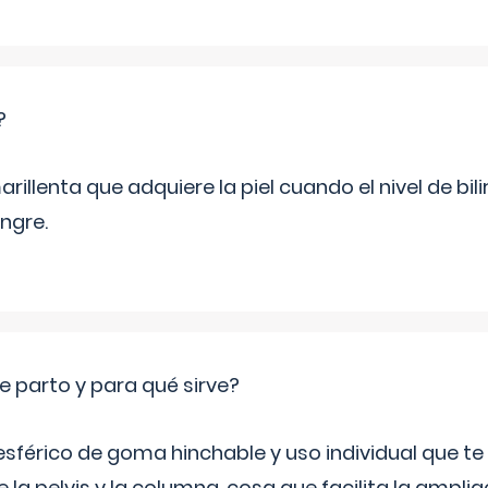
?
rillenta que adquiere la piel cuando el nivel de bil
ngre.
e parto y para qué sirve?
sférico de goma hinchable y uso individual que te
 la pelvis y la columna, cosa que facilita la amplia