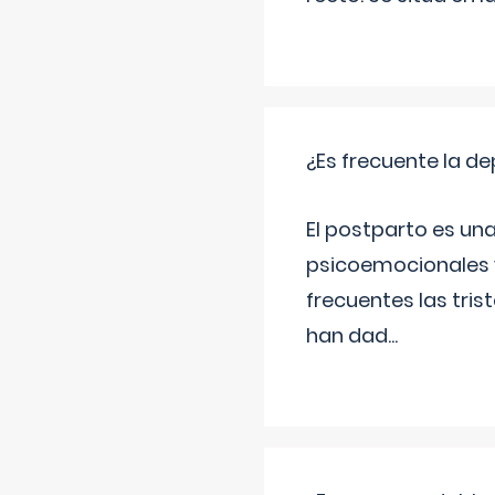
¿Es frecuente la d
El postparto es una
psicoemocionales y
frecuentes las tri
han dad
...