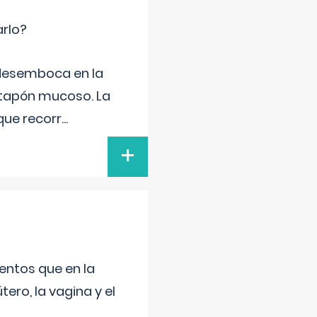
arlo?
e desemboca en la
 tapón mucoso. La
que recorr
...
+
entos que en la
ero, la vagina y el