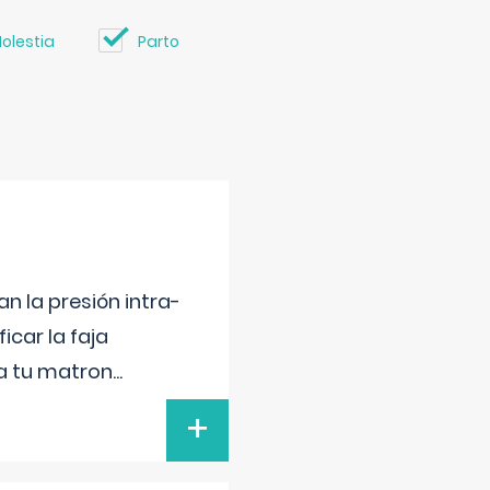
olestia
Parto
n la presión intra-
icar la faja
 a tu matron
...
+