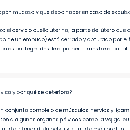
 tapón mucoso y qué debo hacer en caso de expuls
 el cérvix o cuello uterino, la parte del útero qu
bo de un embudo) está cerrado y obturado por el
ón es proteger desde el primer trimestre el canal 
lvico y por qué se deteriora?
 un conjunto complejo de músculos, nervios y ligam
tén a algunos órganos pélvicos como la vejiga, el út
a parte inferior de la pelvis y su parte más profun
...