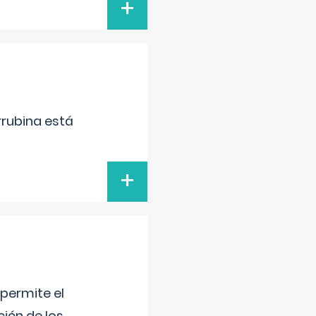
+
irrubina está
+
 permite el
ción de los