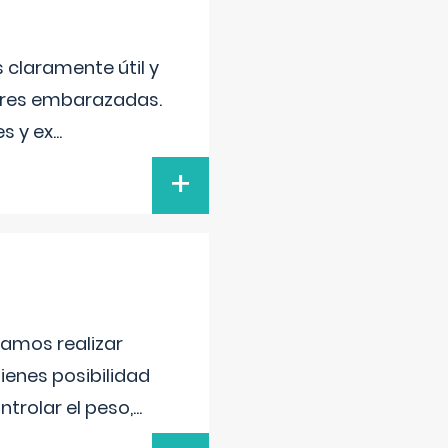
s claramente útil y
jeres embarazadas.
s y ex
...
+
damos realizar
tienes posibilidad
trolar el peso,
...