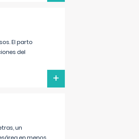
os. El parto
iones del
+
tras, un
 cesárea en menos