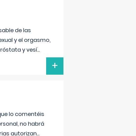
sable de las
exual y el orgasmo,
róstata y vesí
...
+
 que lo comentéis
ersonal, no habrá
ias autorizan
...