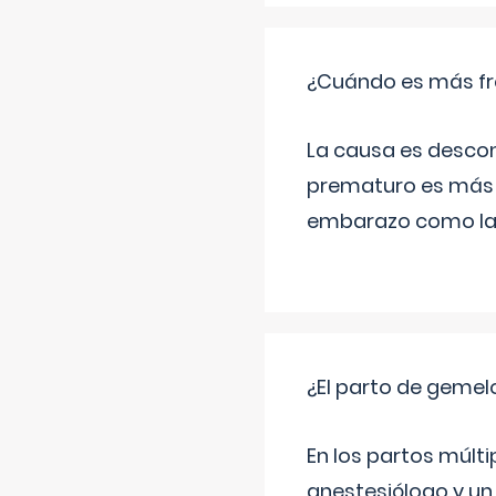
¿Cuándo es más fr
La causa es descon
prematuro es más 
embarazo como las 
¿El parto de gemel
En los partos múlt
anestesiólogo y un