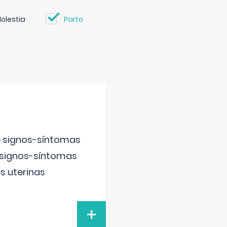
olestia
Parto
e signos-síntomas
 signos-síntomas
s uterinas
+