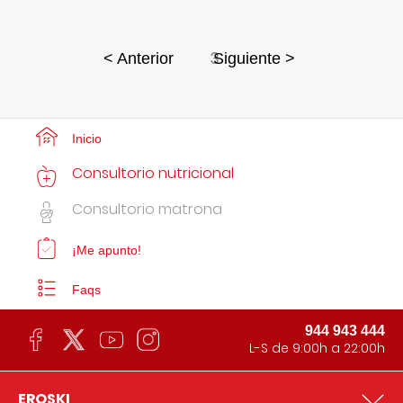
3
< Anterior
Siguiente >
Inicio
Consultorio nutricional
Consultorio matrona
¡Me apunto!
Faqs
944 943 444
L-S de 9:00h a 22:00h
EROSKI