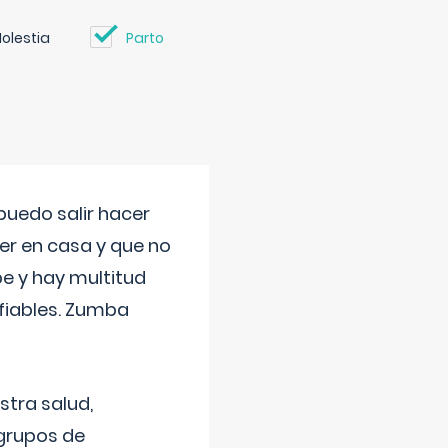
olestia
Parto
uedo salir hacer
cer en casa y que no
be y hay multitud
fiables. Zumba
stra salud,
 grupos de