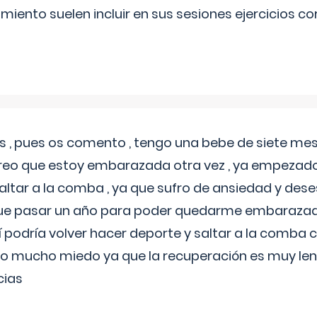
miento suelen incluir en sus sesiones ejercicios cor
 , pues os comento , tengo una bebe de siete mese
reo que estoy embarazada otra vez , ya empezado
tar a la comba , ya que sufro de ansiedad y des
 que pasar un año para poder quedarme embarazad
así podría volver hacer deporte y saltar a la comba
o mucho miedo ya que la recuperación es muy lent
cias