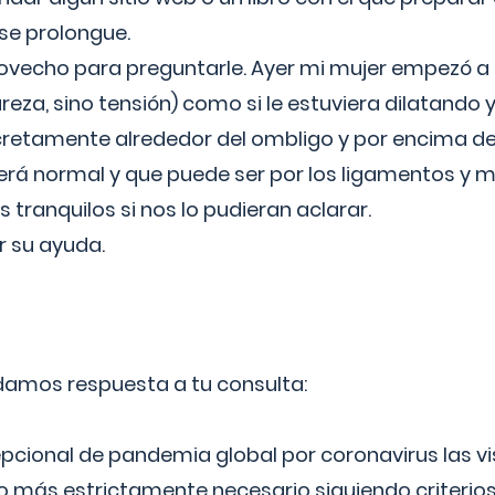
 se prolongue.
ovecho para preguntarle. Ayer mi mujer empezó a 
reza, sino tensión) como si le estuviera dilatando y
cretamente alrededor del ombligo y por encima d
á normal y que puede ser por los ligamentos y m
ranquilos si nos lo pudieran aclarar.
 su ayuda.
 damos respuesta a tu consulta:
epcional de pandemia global por coronavirus las vi
lo más estrictamente necesario siguiendo criterio