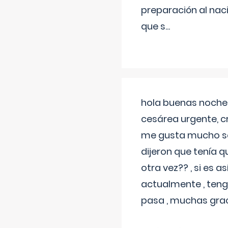
preparación al naci
que s
...
hola buenas noches
cesárea urgente, c
me gusta mucho sal
dijeron que tenía
otra vez?? , si es 
actualmente , teng
pasa , muchas gra