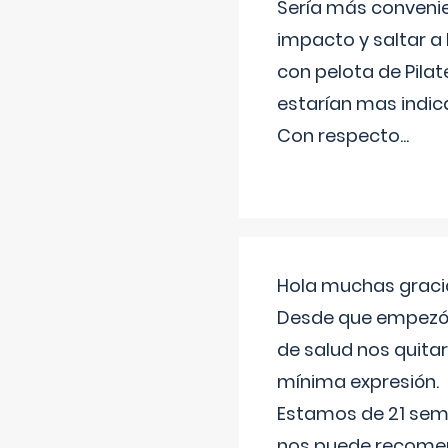
Sería más conveni
impacto y saltar a 
con pelota de Pilat
estarían mas indic
Con respecto
...
Hola muchas gracia
Desde que empezó l
de salud nos quitar
mínima expresión.
Estamos de 21 sema
nos puede recomend