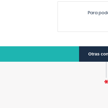
Para pode
Otras con