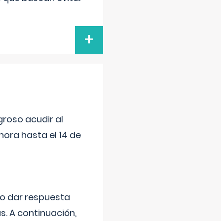
+
roso acudir al
ora hasta el 14 de
do dar respuesta
s. A continuación,