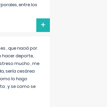
porales, entre los
+
s , que nació por
 hacer deporte,
estreso mucho , me
a, sería cesárea
 como lo hago
a , y se como se