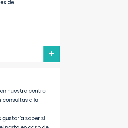
tes de
+
 en nuestro centro
s consultas a la
gustaría saber si
el parto en caso de