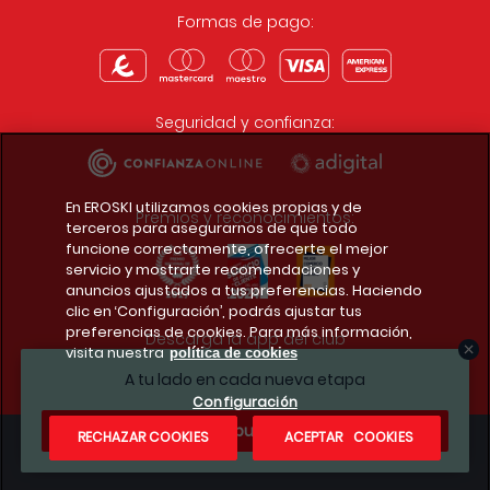
Formas de pago:
Seguridad y confianza:
En EROSKI utilizamos cookies propias y de
Premios y reconocimientos:
terceros para asegurarnos de que todo
funcione correctamente, ofrecerte el mejor
servicio y mostrarte recomendaciones y
anuncios ajustados a tus preferencias. Haciendo
clic en ‘Configuración’, podrás ajustar tus
preferencias de cookies. Para más información,
Descarga la app del club
visita nuestra
política de cookies
A tu lado en cada nueva etapa
Configuración
¿Te apuntas?
RECHAZAR COOKIES
ACEPTAR COOKIES
Condiciones legales