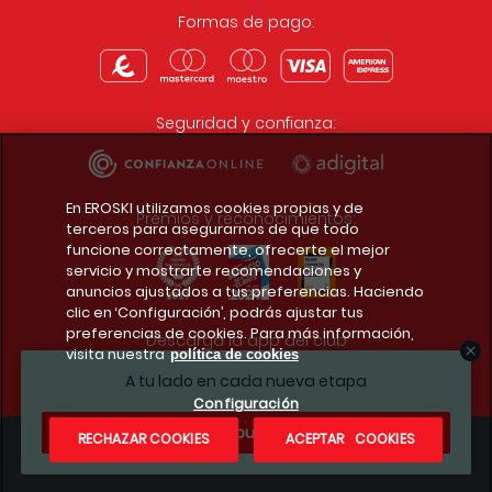
Formas de pago:
Seguridad y confianza:
En EROSKI utilizamos cookies propias y de
Premios y reconocimientos:
terceros para asegurarnos de que todo
funcione correctamente, ofrecerte el mejor
servicio y mostrarte recomendaciones y
anuncios ajustados a tus preferencias. Haciendo
clic en ‘Configuración’, podrás ajustar tus
preferencias de cookies. Para más información,
Descarga la app del club
visita nuestra
política de cookies
A tu lado en cada nueva etapa
Configuración
¿Te apuntas?
RECHAZAR COOKIES
ACEPTAR COOKIES
Condiciones legales