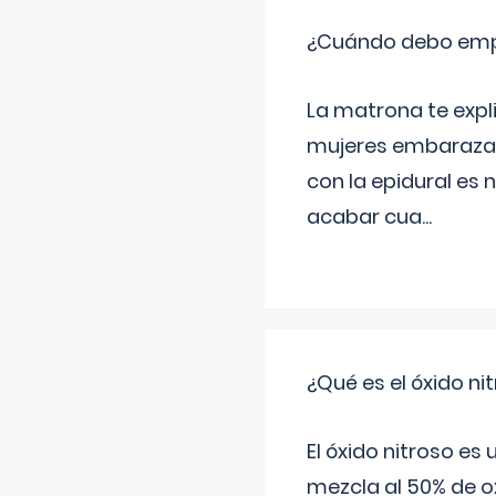
¿Cuándo debo empu
La matrona te expl
mujeres embarazada
con la epidural es 
acabar cua
...
¿Qué es el óxido nit
El óxido nitroso es
mezcla al 50% de ox