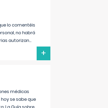
 que lo comentéis
ersonal, no habrá
ias autorizan
...
+
ciones médicas
, hoy se sabe que
a. La Guía sobre