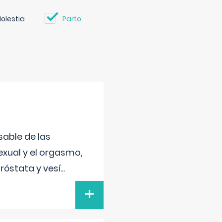
olestia
Parto
sable de las
exual y el orgasmo,
róstata y vesí
...
+