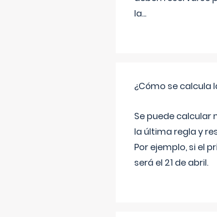
la
...
¿Cómo se calcula l
Se puede calcular 
la última regla y re
Por ejemplo, si el p
será el 21 de abril.