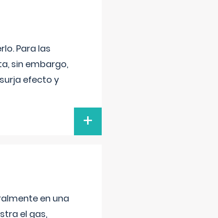
lo. Para las
a, sin embargo,
surja efecto y
+
neralmente en una
tra el gas,