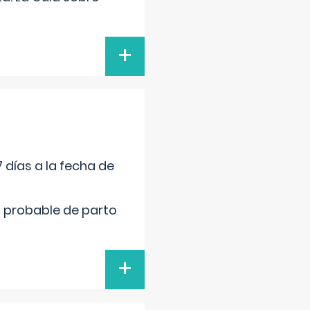
+
 días a la fecha de
cha probable de parto
+