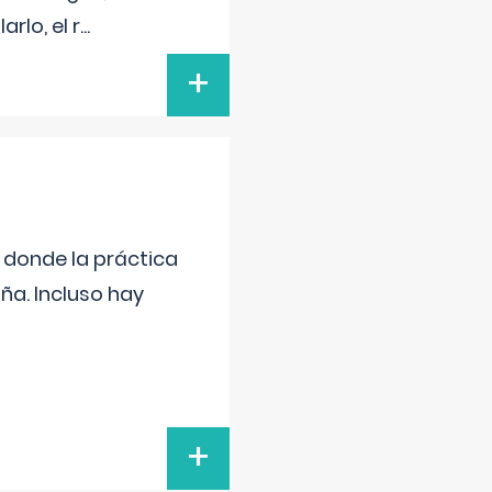
rlo, el r
...
+
s donde la práctica
ña. Incluso hay
+