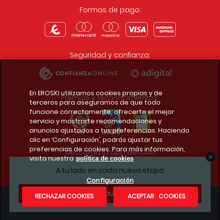
Formas de pago:
Seguridad y confianza:
En EROSKI utilizamos cookies propias y de
Premios y reconocimientos:
terceros para asegurarnos de que todo
funcione correctamente, ofrecerte el mejor
servicio y mostrarte recomendaciones y
anuncios ajustados a tus preferencias. Haciendo
clic en ‘Configuración’, podrás ajustar tus
preferencias de cookies. Para más información,
Descarga la app del club
visita nuestra
política de cookies
A tu lado en cada nueva etapa
Configuración
¿Te apuntas?
RECHAZAR COOKIES
ACEPTAR COOKIES
Condiciones legales