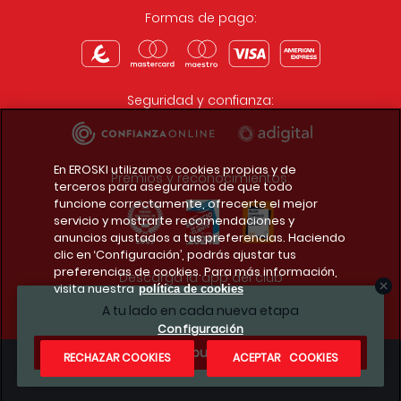
Formas de pago:
Seguridad y confianza:
En EROSKI utilizamos cookies propias y de
Premios y reconocimientos:
terceros para asegurarnos de que todo
funcione correctamente, ofrecerte el mejor
servicio y mostrarte recomendaciones y
anuncios ajustados a tus preferencias. Haciendo
clic en ‘Configuración’, podrás ajustar tus
preferencias de cookies. Para más información,
Descarga la app del club
visita nuestra
política de cookies
A tu lado en cada nueva etapa
Configuración
¿Te apuntas?
RECHAZAR COOKIES
ACEPTAR COOKIES
Condiciones legales