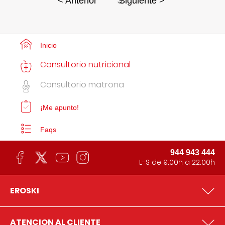
3
< Anterior
Siguiente >
Inicio
Consultorio nutricional
Consultorio matrona
¡Me apunto!
Faqs
944 943 444
L-S de 9:00h a 22:00h
EROSKI
ATENCION AL CLIENTE