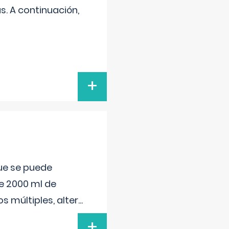
s. A continuación,
+
que se puede
e 2000 ml de
s múltiples, alter
...
+