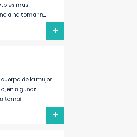
feto es más
ancia no tomar n
...
+
l cuerpo de la mujer
 o, en algunas
mo tambi
...
+