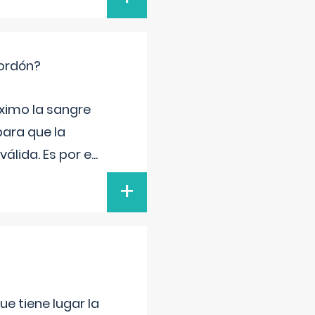
cordón?
ximo la sangre
para que la
álida. Es por e
...
+
e tiene lugar la