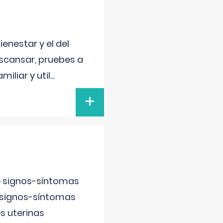
enestar y el del
escansar, pruebes a
iliar y util
...
+
e signos-síntomas
 signos-síntomas
s uterinas