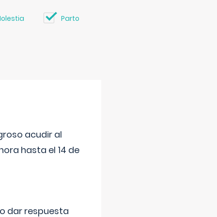
olestia
Parto
roso acudir al
ora hasta el 14 de
do dar respuesta