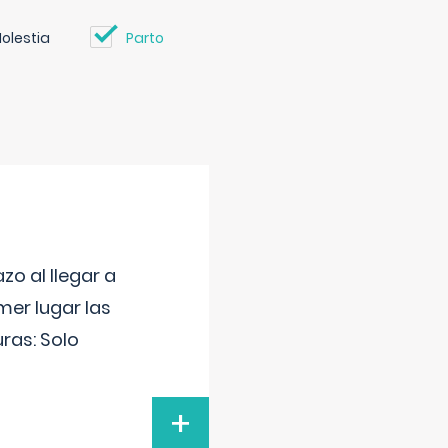
olestia
Parto
o al llegar a
mer lugar las
uras: Solo
+