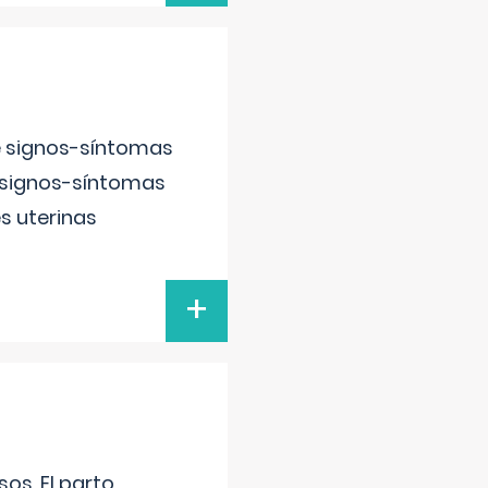
e signos-síntomas
 signos-síntomas
s uterinas
+
os. El parto