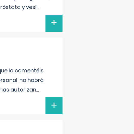
róstata y vesí
...
+
 que lo comentéis
ersonal, no habrá
ias autorizan
...
+