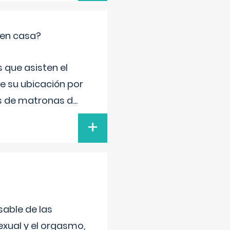
 en casa?
 que asisten el
de su ubicación por
s de matronas d
...
+
sable de las
exual y el orgasmo,