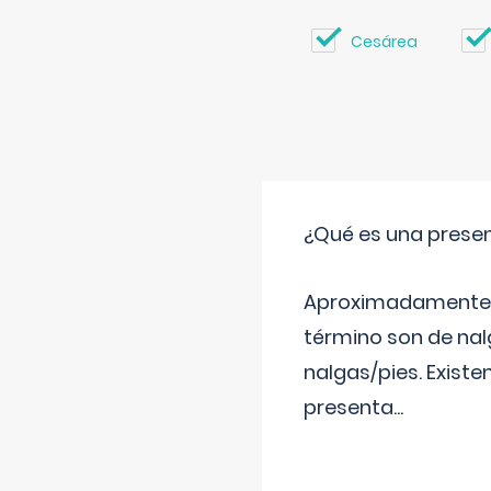
Cesárea
¿Qué es una prese
Aproximadamente un
término son de nalg
nalgas/pies. Existe
presenta
...