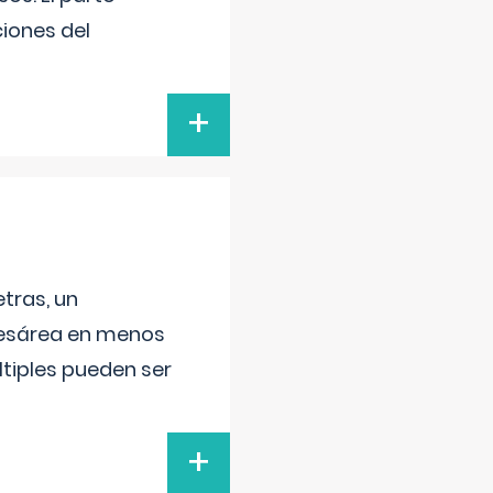
iones del
+
tras, un
 cesárea en menos
ltiples pueden ser
+