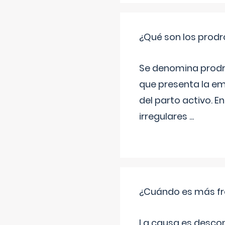
¿Qué son los prod
Se denomina prodr
que presenta la e
del parto activo. 
irregulares
...
¿Cuándo es más fr
La causa es descon