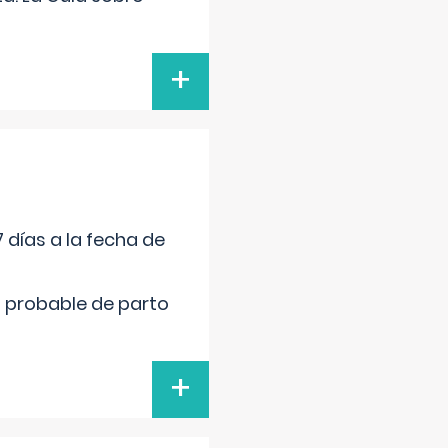
+
 días a la fecha de
cha probable de parto
+