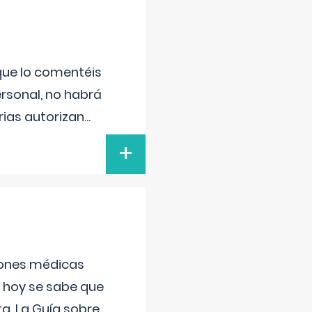
 que lo comentéis
ersonal, no habrá
ias autorizan
...
+
ciones médicas
, hoy se sabe que
a. La Guía sobre