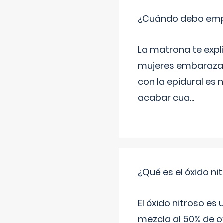
¿Cuándo debo empu
La matrona te expl
mujeres embarazada
con la epidural es 
acabar cua
...
¿Qué es el óxido nit
El óxido nitroso es
mezcla al 50% de ox