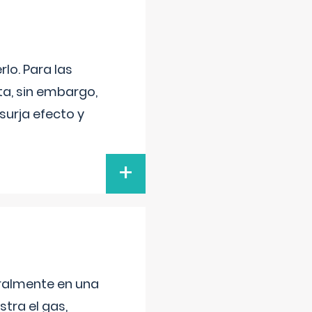
lo. Para las
a, sin embargo,
surja efecto y
+
neralmente en una
tra el gas,