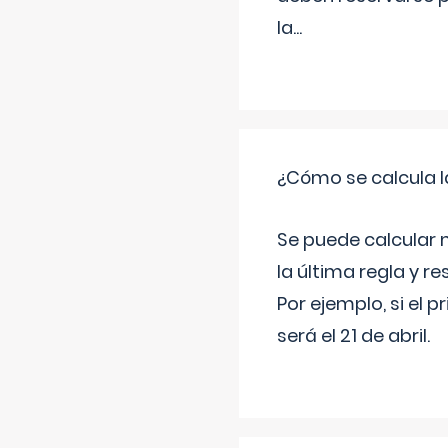
la
...
¿Cómo se calcula l
Se puede calcular 
la última regla y re
Por ejemplo, si el p
será el 21 de abril.