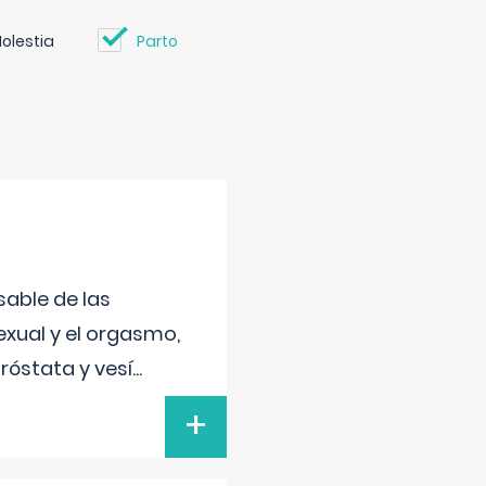
olestia
Parto
sable de las
exual y el orgasmo,
róstata y vesí
...
+