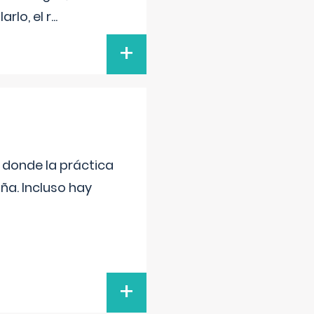
rlo, el r
...
+
s donde la práctica
ña. Incluso hay
+