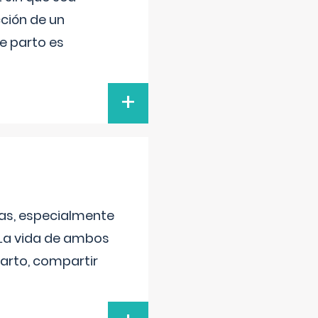
ción de un
de parto es
+
as, especialmente
 La vida de ambos
arto, compartir