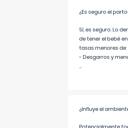
¿Es seguro el part
Sí, es seguro. Lo d
de tener el bebé e
tasas menores de:
- Desgarros y meno
...
¿Influye el ambiente
Potencialmente tod