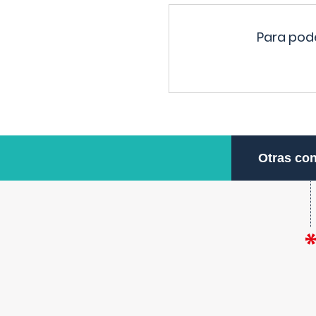
Para pode
Otras con