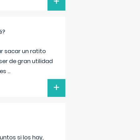
+
é?
r sacar un ratito
er de gran utilidad
res
...
+
untos si los hay,