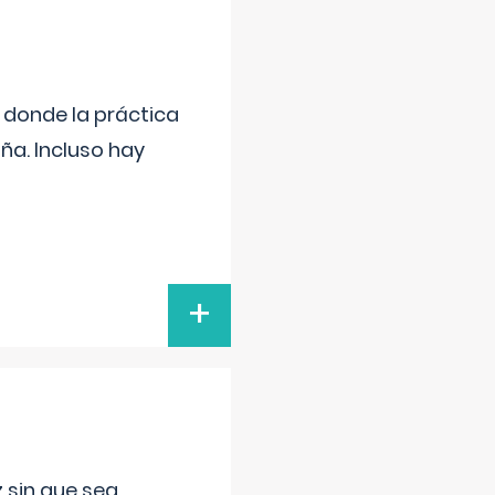
s donde la práctica
ña. Incluso hay
+
 sin que sea