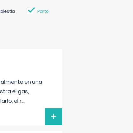
olestia
Parto
neralmente en una
tra el gas,
rlo, el r
...
+