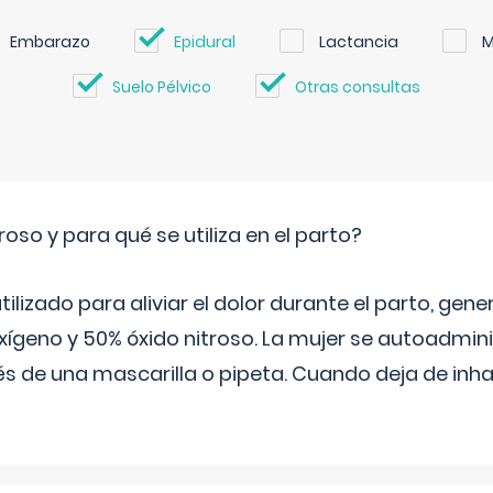
Embarazo
Epidural
Lactancia
M
Suelo Pélvico
Otras consultas
roso y para qué se utiliza en el parto?
 utilizado para aliviar el dolor durante el parto, ge
ígeno y 50% óxido nitroso. La mujer se autoadminis
s de una mascarilla o pipeta. Cuando deja de inhala