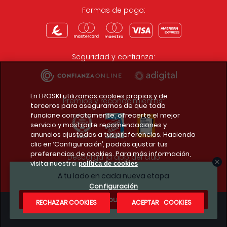
Formas de pago:
Seguridad y confianza:
En EROSKI utilizamos cookies propias y de
Premios y reconocimientos:
terceros para asegurarnos de que todo
funcione correctamente, ofrecerte el mejor
servicio y mostrarte recomendaciones y
anuncios ajustados a tus preferencias. Haciendo
clic en ‘Configuración’, podrás ajustar tus
preferencias de cookies. Para más información,
Descarga la app del club
visita nuestra
política de cookies
A tu lado en cada nueva etapa
Configuración
¿Te apuntas?
RECHAZAR COOKIES
ACEPTAR COOKIES
Condiciones legales