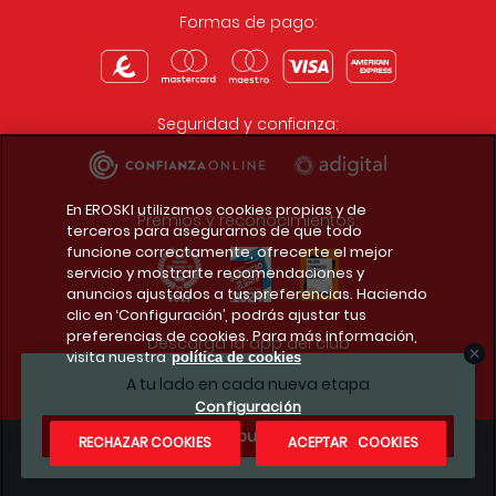
Formas de pago:
Seguridad y confianza:
En EROSKI utilizamos cookies propias y de
Premios y reconocimientos:
terceros para asegurarnos de que todo
funcione correctamente, ofrecerte el mejor
servicio y mostrarte recomendaciones y
anuncios ajustados a tus preferencias. Haciendo
clic en ‘Configuración’, podrás ajustar tus
preferencias de cookies. Para más información,
Descarga la app del club
visita nuestra
política de cookies
A tu lado en cada nueva etapa
Configuración
¿Te apuntas?
RECHAZAR COOKIES
ACEPTAR COOKIES
Condiciones legales