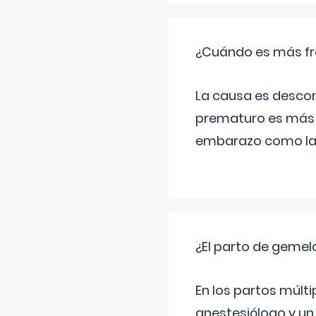
¿Cuándo es más fr
La causa es descon
prematuro es más 
embarazo como las 
¿El parto de gemel
En los partos múlt
anestesiólogo y un