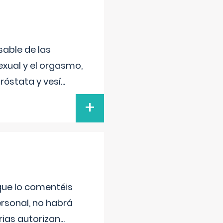
sable de las
exual y el orgasmo,
róstata y vesí
...
+
 que lo comentéis
ersonal, no habrá
ias autorizan
...