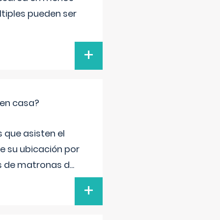
ltiples pueden ser
+
 en casa?
 que asisten el
de su ubicación por
s de matronas d
...
+