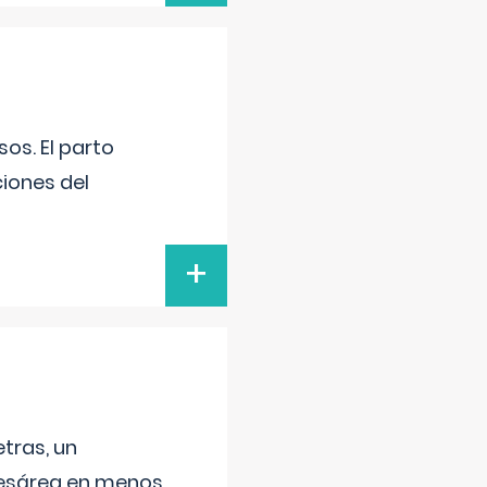
os. El parto
iones del
+
tras, un
 cesárea en menos