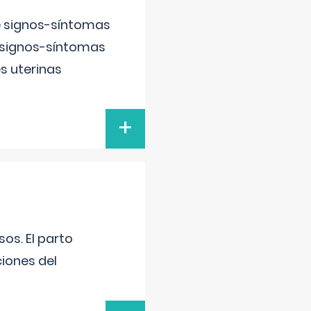
e signos-síntomas
 signos-síntomas
s uterinas
+
os. El parto
iones del