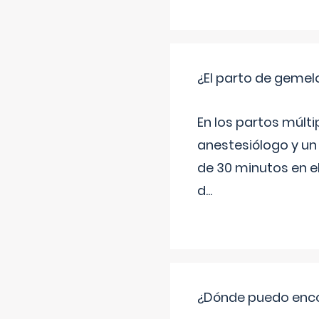
¿El parto de gemel
En los partos múlt
anestesiólogo y un
de 30 minutos en e
d
...
¿Dónde puedo enco