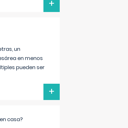
+
tras, un
 cesárea en menos
ltiples pueden ser
+
 en casa?