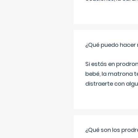
¿Qué puedo hacer 
Si estás en prodro
bebé, la matrona t
distraerte con alg
¿Qué son los prod