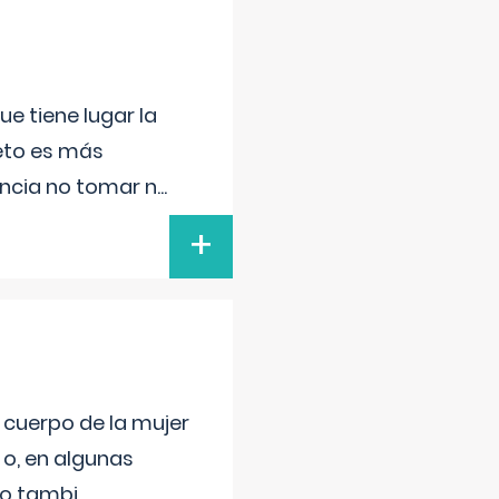
e tiene lugar la
feto es más
ancia no tomar n
...
+
l cuerpo de la mujer
 o, en algunas
mo tambi
...