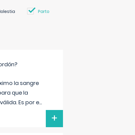
olestia
Parto
cordón?
ximo la sangre
para que la
álida. Es por e
...
+