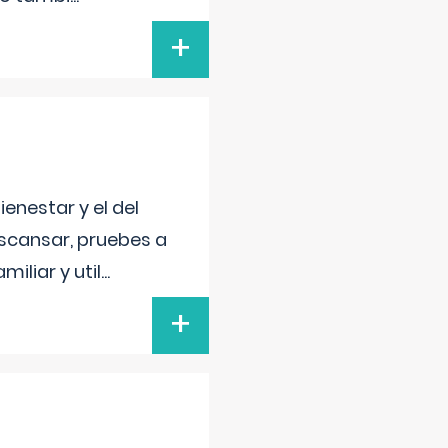
+
enestar y el del
escansar, pruebes a
iliar y util
...
+