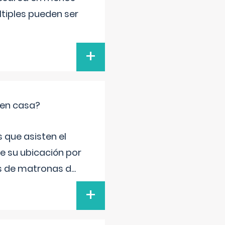
ltiples pueden ser
+
 en casa?
 que asisten el
de su ubicación por
s de matronas d
...
+