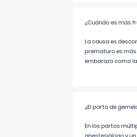
¿Cuándo es más fr
La causa es descon
prematuro es más 
embarazo como las 
¿El parto de gemel
En los partos múlt
anestesiólogo y un