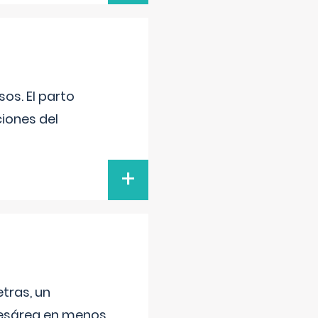
os. El parto
iones del
+
tras, un
 cesárea en menos