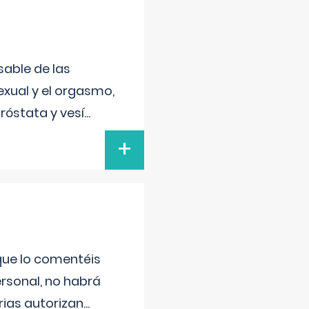
sable de las
exual y el orgasmo,
róstata y vesí
...
+
 que lo comentéis
ersonal, no habrá
ias autorizan
...