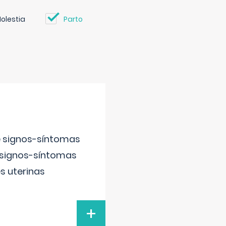
olestia
Parto
e signos-síntomas
 signos-síntomas
s uterinas
+