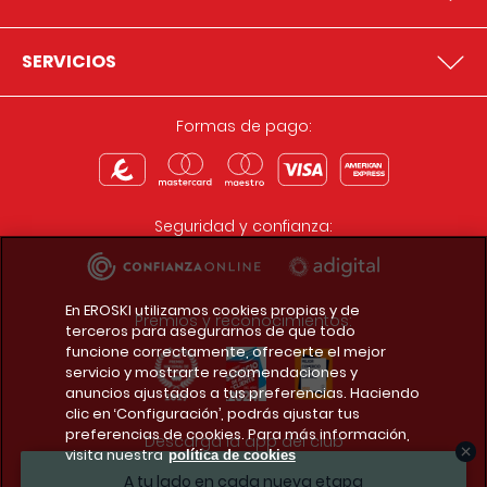
SERVICIOS
Formas de pago:
Seguridad y confianza:
En EROSKI utilizamos cookies propias y de
Premios y reconocimientos:
terceros para asegurarnos de que todo
funcione correctamente, ofrecerte el mejor
servicio y mostrarte recomendaciones y
anuncios ajustados a tus preferencias. Haciendo
clic en ‘Configuración’, podrás ajustar tus
preferencias de cookies. Para más información,
Descarga la app del club
visita nuestra
política de cookies
A tu lado en cada nueva etapa