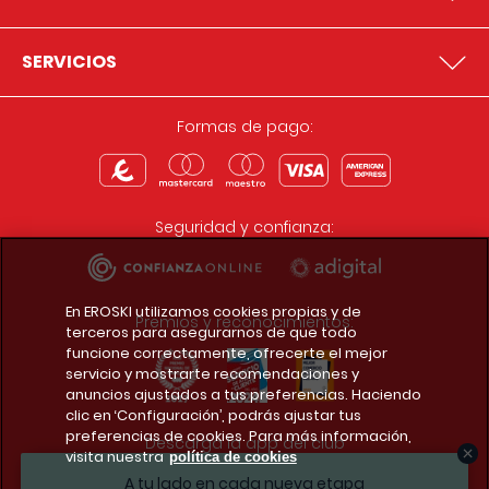
SERVICIOS
Formas de pago:
Seguridad y confianza:
En EROSKI utilizamos cookies propias y de
Premios y reconocimientos:
terceros para asegurarnos de que todo
funcione correctamente, ofrecerte el mejor
servicio y mostrarte recomendaciones y
anuncios ajustados a tus preferencias. Haciendo
clic en ‘Configuración’, podrás ajustar tus
preferencias de cookies. Para más información,
Descarga la app del club
visita nuestra
política de cookies
A tu lado en cada nueva etapa