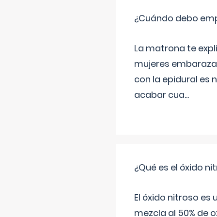
¿Cuándo debo empu
La matrona te expl
mujeres embarazada
con la epidural es 
acabar cua
...
¿Qué es el óxido nit
El óxido nitroso es
mezcla al 50% de ox