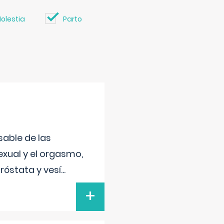
olestia
Parto
sable de las
exual y el orgasmo,
róstata y vesí
...
+