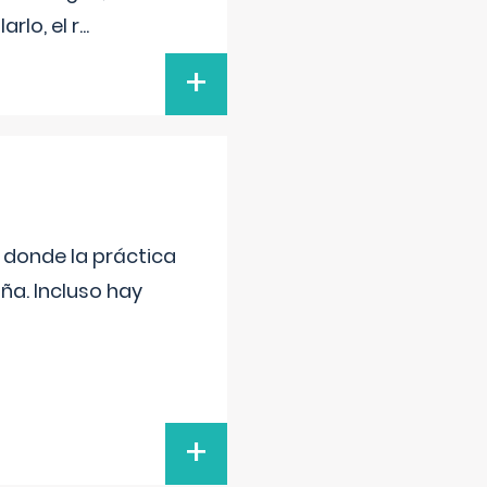
rlo, el r
...
+
s donde la práctica
ña. Incluso hay
+