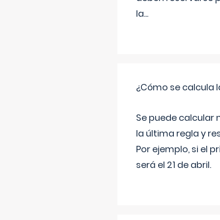
la
...
¿Cómo se calcula l
Se puede calcular 
la última regla y re
Por ejemplo, si el p
será el 21 de abril.