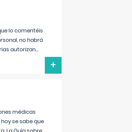
 que lo comentéis
ersonal, no habrá
ias autorizan
...
+
ciones médicas
, hoy se sabe que
a. La Guía sobre