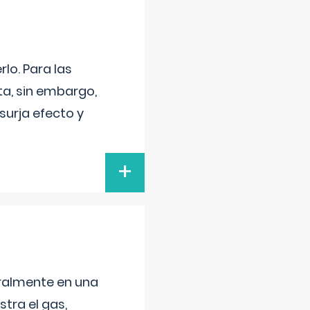
lo. Para las
a, sin embargo,
surja efecto y
+
neralmente en una
tra el gas,