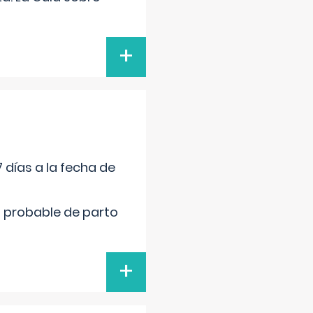
+
 días a la fecha de
cha probable de parto
+