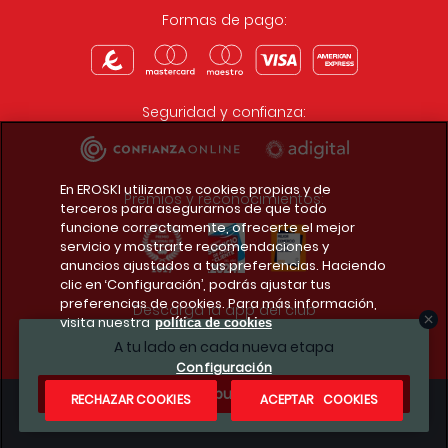
Formas de pago:
Seguridad y confianza:
En EROSKI utilizamos cookies propias y de
Premios y reconocimientos:
terceros para asegurarnos de que todo
funcione correctamente, ofrecerte el mejor
servicio y mostrarte recomendaciones y
anuncios ajustados a tus preferencias. Haciendo
clic en ‘Configuración’, podrás ajustar tus
preferencias de cookies. Para más información,
Descarga la app del club
visita nuestra
política de cookies
A tu lado en cada nueva etapa
Configuración
¿Te apuntas?
RECHAZAR COOKIES
ACEPTAR COOKIES
Condiciones legales