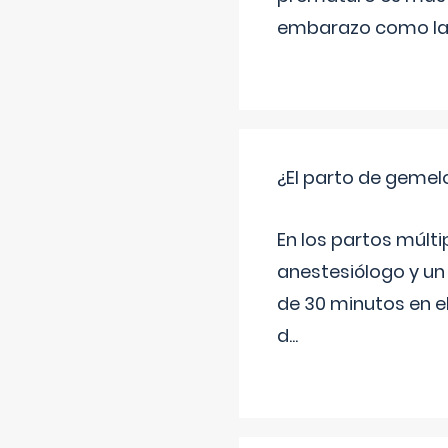
embarazo como las 
¿El parto de gemel
En los partos múlt
anestesiólogo y un
de 30 minutos en e
d
...