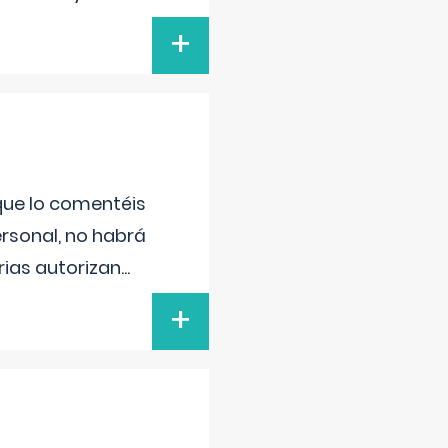
+
 que lo comentéis
ersonal, no habrá
ias autorizan
...
+