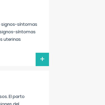
e signos-síntomas
 signos-síntomas
s uterinas
+
os. El parto
iones del