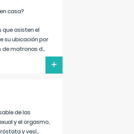
 en casa?
 que asisten el
de su ubicación por
s de matronas d
...
+
sable de las
exual y el orgasmo,
róstata y vesí
...