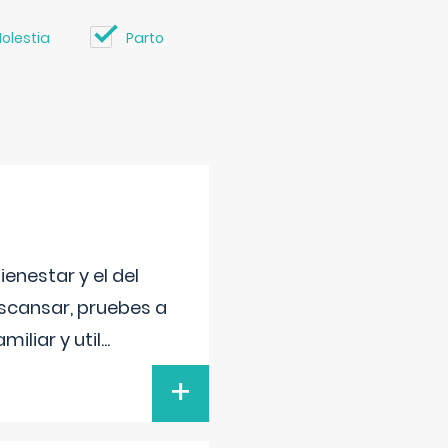
olestia
Parto
enestar y el del
escansar, pruebes a
iliar y util
...
+