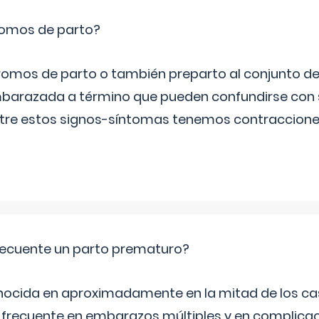
romos de parto?
omos de parto o también preparto al conjunto d
mbarazada a término que pueden confundirse con
Entre estos signos-síntomas tenemos contraccione
ecuente un parto prematuro?
ocida en aproximadamente en la mitad de los cas
frecuente en embarazos múltiples y en complicac