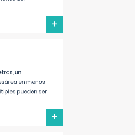
+
tras, un
 cesárea en menos
ltiples pueden ser
+